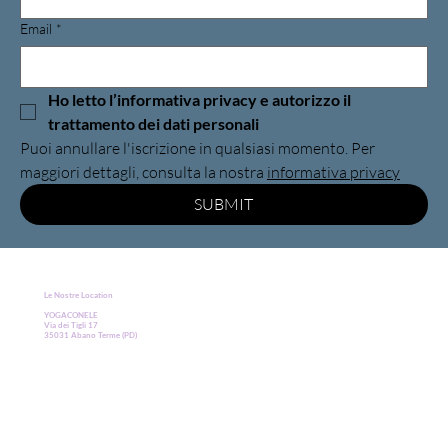
Email
*
Ho letto l’
informativa privacy
 e autorizzo il 
trattamento dei dati personali
Puoi annullare l'iscrizione in qualsiasi momento. Per 
maggiori dettagli, consulta la nostra 
informativa privacy
SUBMIT
Le Nostre Location
YOGACONELE
Via dei Tigli 17
35031 Abano Terme (PD)