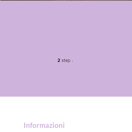
Arms 30 – Lezione di Vinyasa
Yoga
2 step
2
step
Informazioni