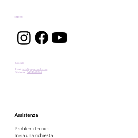
Seguimi
Contatti
Email:
info@yogaconele.com
Telefono:
3463660069
Assistenza
Problemi tecnici
Invia una richiesta