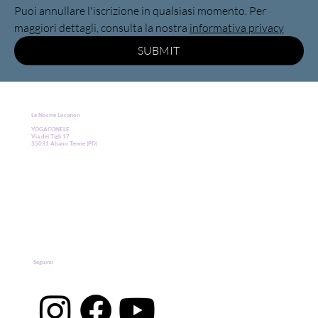
Puoi annullare l'iscrizione in qualsiasi momento. Per 
maggiori dettagli, consulta la nostra 
informativa privacy
SUBMIT
Le Nostre Location
YOGACONELE
Via dei Tigli 17
35031 Abano Terme (PD)
Seguimi