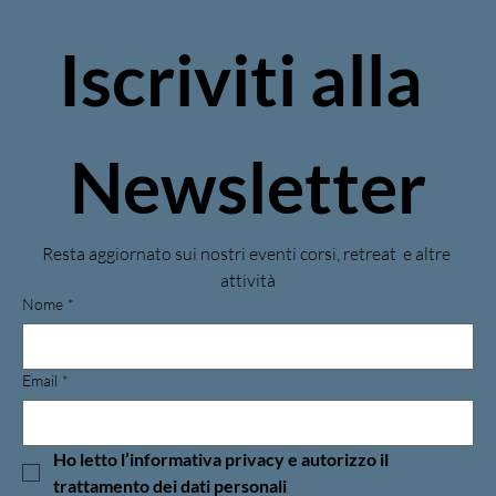
Iscriviti alla 
Newsletter
Resta aggiornato sui nostri eventi corsi, retreat  e altre 
attività
Nome
*
Email
*
Ho letto l’
informativa privacy
 e autorizzo il 
trattamento dei dati personali